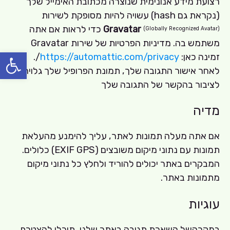
רצועת מידע אנונימית שנוצרה מכתובת האימייל שלך
(נקראת גם hash) עשויה להיות מסופקת לשירות
Gravatar
כדי לראות אם אתה
(Globally Recognized Avatar)
משתמש בה. מדיניות הפרטיות של שירות Gravatar
פתח סרגל
זמינה כאן:
https://automattic.com/privacy
/.
לאחר אישור התגובה שלך, תמונת הפרופיל שלך גלויה
לציבור בהקשר של התגובה שלך
מדיה
אם אתה מעלה תמונות לאתר, עליך להימנע מהעלאת
תמונות עם נתוני מיקום משובצים (EXIF GPS) כלולים.
המבקרים באתר יכולים להוריד ולחלץ כל נתוני מיקום
מתמונות באתר.
עוגיות
במקרהשל השארת תגובה באתר שלנו, תוכלו להצטרף