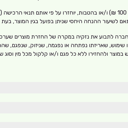
מוצרים שנרכשו בתנאי "מכירה מיוחדת" (למשל 1+1, 3 ב- 100 ₪) ו/או בהטבות, יוחז
בהתאם לשיעור ההנחה היחסי שניתן בפועל בגין המוצר, בעת
 החברה לתבוע את נזקיה במקרה של החזרת מוצרים שער
ימוש, שאריזתו נפתחה או נפגמה, שניזוק, שנפגם, שהת
במוצר ולהחזירו ללא כל פגם ו/או קלקול מכל מין וסוג ש