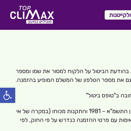
לקייטנות
 בהודעת הביטול על הלקוח למסור את שמו ומספר
גם את מספר הטלפון של המשלם המופיע בהזמנה.
פתח סרגל
ובה ב"טופס ביטול"
לקוח רשאי לבטל עסקה, בהתאם להוראות ביטול עסקה כפי שהן מופיעות בתקנון האתר ובהתאם לחוק הגנת הצרכן התשמ"א – 1981 והתקנות מכוחו (במקרה של אי
ום קבלת המוצר או מיום קבלת הודעת אימות עם פרטי ההזמנה כנדרש על פי החוק, לפי