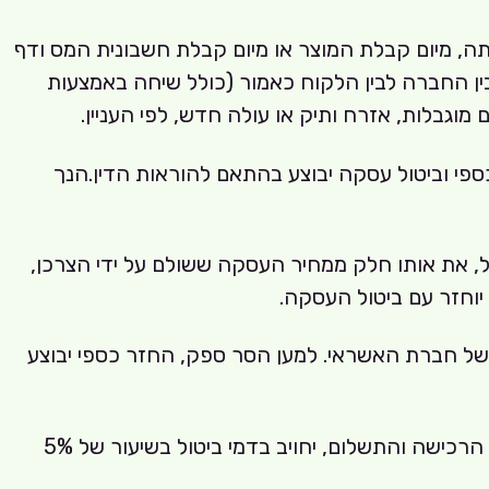
תה, מיום קבלת המוצר או מיום קבלת חשבונית המס ודף
 החברה לבין הלקוח כאמור (כולל שיחה באמצעות
בלות, אזרח ותיק או עולה חדש, לפי העניין.
פי וביטול עסקה יבוצע בהתאם להוראות הדין.הנך
רה בתוך 14 יום מיום קבלת ההודעה על הביטול, את אותו חלק ממחיר העסקה ששולם על ידי הצרכן,
וחזר עם ביטול העסקה.
 של חברת האשראי. למען הסר ספק, החזר כספי יבוצע
ביטול ההזמנה עד 48 שעות מביצוע הרכישה והתשלום, לא יחויב בדמי ביטול.ביטול ההזמנה לאחר 48 שעות מביצוע הרכישה והתשלום, יחויב בדמי ביטול בשיעור של 5%