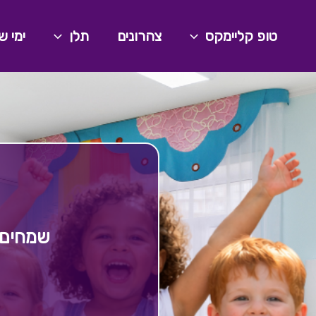
ילוג
תוכן
טופ קליימקס
צהרונים
תלן
ימי ש
שמחים 