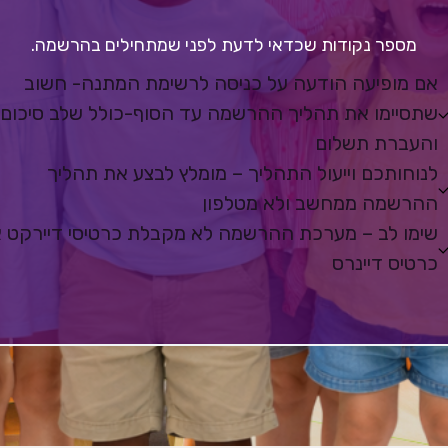
מספר נקודות שכדאי לדעת לפני שמתחילים בהרשמה.
אם מופיעה הודעה על כניסה לרשימת המתנה- חשוב
שתסיימו את תהליך ההרשמה עד הסוף-כולל שלב סיכום
והעברת תשלום
לנוחותכם וייעול התהליך – מומלץ לבצע את תהליך
ההרשמה ממחשב ולא מטלפון
שימו לב – מערכת ההרשמה לא מקבלת כרטיסי דיירקט א
כרטיס דיינרס